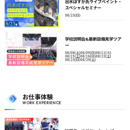
出水ぽすか氏ライブペイント・
スペシャルセミナー
08/23(日)
学校説明会&最新設備見学ツア
ー
08/08(土)
08/09(日)
08/11(火)
08/15(土)
08/16(日)
08/22(土)
08/23(日)
08/29(土)
お仕事体験
WORK EXPERIENCE