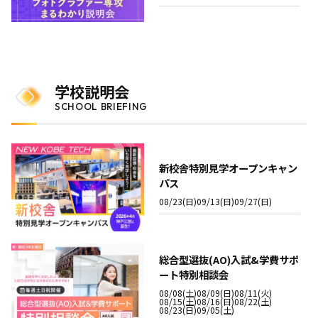
学校説明会
SCHOOL BRIEFING
新校舎特別見学オープンキャン
パス
08/23(日)
09/13(日)
09/27(日)
総合型選抜(AO)入試&学費サポ
ート特別相談会
08/08(土)
08/09(日)
08/11(火)
08/15(土)
08/16(日)
08/22(土)
08/23(日)
09/05(土)