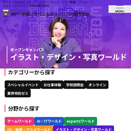
ゲーム｜esports｜AI・IT｜スポーツテック｜CG・映像｜アニメ｜イ
ラスト｜デザイン｜写真の専門学校
MENU
オープンキャンパス
イラスト・デザイン・写真ワールド
カテゴリーから探す
スペシャルイベント
お仕事体験
学校説明会
オンライン
業界特別ゼミ
分野から探す
ゲームワールド
AI・ITワールド
esportsワールド
CG・映像・アニメワールド
イラスト・デザイン・写真ワールド