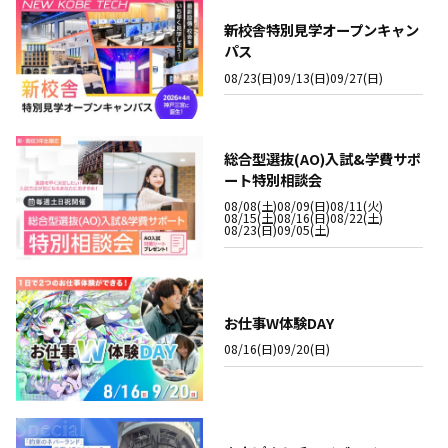
新校舎特別見学オープンキャン
パス
08/23(日)
09/13(日)
09/27(日)
総合型選抜(AO)入試&学費サポ
ート特別相談会
08/08(土)
08/09(日)
08/11(火)
08/15(土)
08/16(日)
08/22(土)
08/23(日)
09/05(土)
お仕事W体験DAY
08/16(日)
09/20(日)