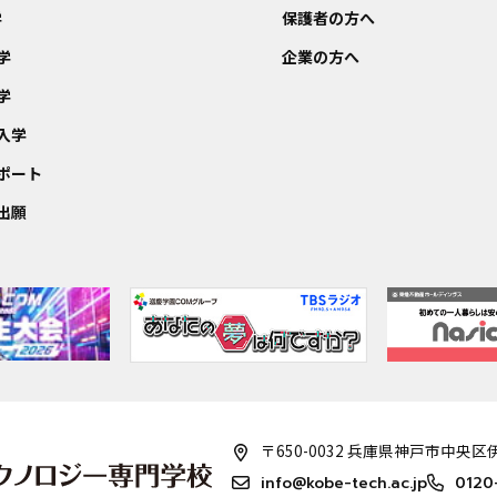
学
保護者の方へ
学
企業の方へ
学
入学
ポート
出願
〒650-0032 兵庫県神戸市中央区伊
info@kobe-tech.ac.jp
0120