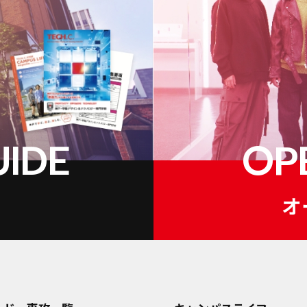
IDE
OP
オ