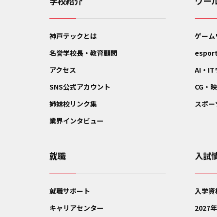
学校紹介
ワー
神戸テックとは
ゲーム
名誉学校長・教育顧問
espo
アクセス
AI・I
SNS公式アカウント
CG・
姉妹校リンク集
スポー
業界インタビュー
就職
入試
就職サポート
入学資
キャリアセンター
202