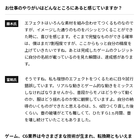
お仕事のやりがいはどんなところにあると感じていますか？
エフェクトはいろんな素材を組み合わせてつくるものなので
藤木氏
すが、イメージした通りのものをバシッとつくることができ
た時に、喜びを感じます。そこまで完璧なものができる確率
は、僕はまだ7割程度ですが、ここからもっと自分の精度を
上げていきたいですね。あとは完成したゲームのクレジット
に自分の名前が載っているのを見た瞬間は、達成感がありま
す。
そうですね。私も理想のエフェクトをつくるために日々試行
當銘氏
錯誤しています。リアルな動きとゲーム的な動きをミックス
しなければなりませんから、普段からモノはどうやって動く
のか、服はどう揺れるのか常に観察していますよ。自分の納
得のいくものができたと思えるのは、5、6回つくり直した後
くらい。壺の破壊がとても難しくて、ひたすら1ヵ月間、壺
を壊し続けていたこともありました。
ゲーム、CG業界は今さまざまな技術が生まれ、転換期ともいえま