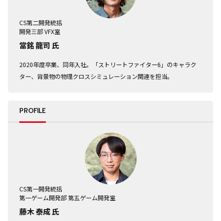
CS第二開発統括
開発三部 VFX室
當銘 龍司 氏
2020年度卒業、同年入社。「ストリートファイター6」のキャラク
ター、背景物の物理クロスシミュレーション関連を担当。
PROFILE
CS第一開発統括
第一ゲーム開発部 第五ゲーム開発室
藤木 泰成 氏