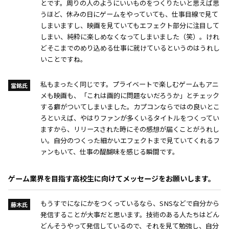
とです。周りの人のようにいいものをつくりたいと思えば思
うほど、休みの日にゲームをやっていても、仕事目線で見て
しまいますし、映画を見ていてもエフェクト部分に注目して
しまい、純粋に楽しめなくなってしまいました（笑）。けれ
どそこまでのめり込める仕事に就けているというのはうれし
いことですね。
私もまったく同じです。プライベートで楽しむゲームもアニ
當銘氏
メも映画も、「これは画的に問題ないだろうか」とチェック
する癖がついてしまいました。カプコンならではの良いとこ
ろといえば、やはりファンが多くいるタイトルをつくってい
ますから、リリースされた時にその感想が届くことがうれし
い。自分のつくった細かいエフェクトまで見ていてくれるフ
ァンもいて、仕事の醍醐味を感じる瞬間です。
ゲーム業界を目指す高校生に向けてメッセージをお願いします。
もうすでになにかをつくっているなら、SNSなどで自分から
藤木氏
発信することが大事だと思います。技術のある人たちはどん
どんそうやって発信しているので、それを見て勉強し、自分