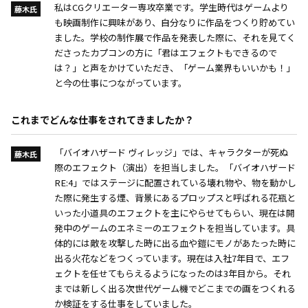
私はCGクリエーター専攻卒業です。学生時代はゲームより
藤木氏
も映画制作に興味があり、自分なりに作品をつくり貯めてい
ました。学校の制作展で作品を発表した際に、それを見てく
ださったカプコンの方に「君はエフェクトもできるので
は？」と声をかけていただき、「ゲーム業界もいいかも！」
と今の仕事につながっています。
これまでどんな仕事をされてきましたか？
「バイオハザード ヴィレッジ」では、キャラクターが死ぬ
藤木氏
際のエフェクト（演出）を担当しました。「バイオハザード
RE:4」ではステージに配置されている壊れ物や、物を動かし
た際に発生する煙、背景にあるプロップスと呼ばれる花瓶と
いった小道具のエフェクトを主にやらせてもらい、現在は開
発中のゲームのエネミーのエフェクトを担当しています。具
体的には敵を攻撃した時に出る血や鎧にモノがあたった時に
出る火花などをつくっています。現在は入社7年目で、エフ
ェクトを任せてもらえるようになったのは3年目から。それ
までは新しく出る次世代ゲーム機でどこまでの画をつくれる
か検証をする仕事をしていました。