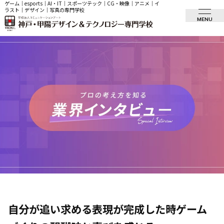
ゲーム｜esports｜AI・IT｜スポーツテック｜CG・映像｜アニメ｜イ
ラスト｜デザイン｜写真の専門学校
MENU
自分が追い求める表現が完成した時
ゲーム