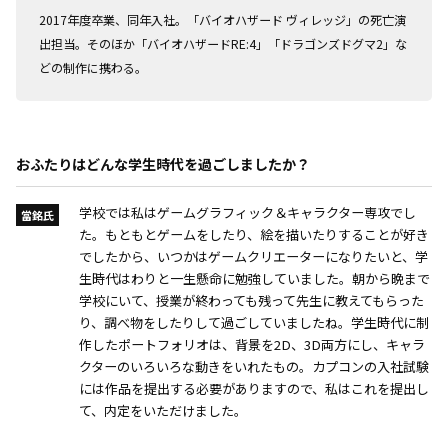
2017年度卒業、同年入社。「バイオハザード ヴィレッジ」の死亡演
出担当。そのほか「バイオハザードRE:4」「ドラゴンズドグマ2」な
どの制作に携わる。
おふたりはどんな学生時代を過ごしましたか？
学校では私はゲームグラフィック＆キャラクター専攻でし
當銘氏
た。もともとゲームをしたり、絵を描いたりすることが好き
でしたから、いつかはゲームクリエーターになりたいと、学
生時代はわりと一生懸命に勉強していました。朝から晩まで
学校にいて、授業が終わっても残って先生に教えてもらった
り、調べ物をしたりして過ごしていましたね。学生時代に制
作したポートフォリオは、背景を2D、3D両方にし、キャラ
クターのいろいろな動きをいれたもの。カプコンの入社試験
には作品を提出する必要がありますので、私はこれを提出し
て、内定をいただけました。