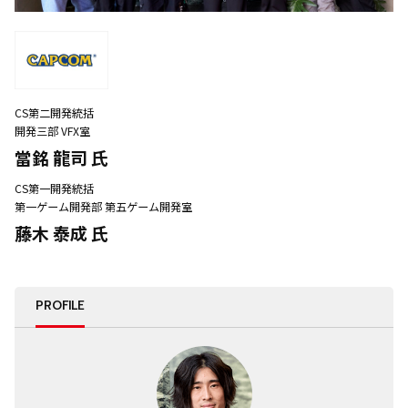
CS第二開発統括
開発三部 VFX室
當銘 龍司 氏
CS第一開発統括
第一ゲーム開発部 第五ゲーム開発室
藤木 泰成 氏
PROFILE