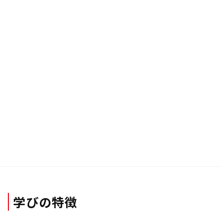
資料請求
＼神戸テックを体験する／
オープン
キャンパス
学びの特徴