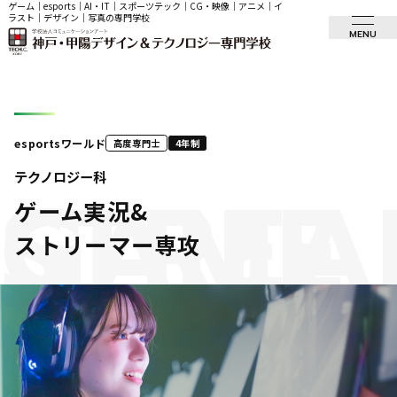
ゲーム｜esports｜AI・IT｜スポーツテック｜CG・映像｜アニメ｜イ
ラスト｜デザイン｜写真の専門学校
MENU
esportsワールド
高度専門士
4年制
テクノロジー科
GAME
STREA
ゲーム実況&
ストリーマー専攻