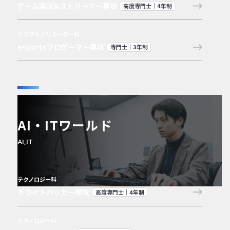
ゲーム実況&ストリーマー専攻
高度専門士｜4年制
デジタルクリエーター科
esportsプロゲーマー専攻
専門士｜3年制
AI・ITワールド
AI,IT
テクノロジー科
ホワイトハッカー専攻
高度専門士｜4年制
テクノロジー科