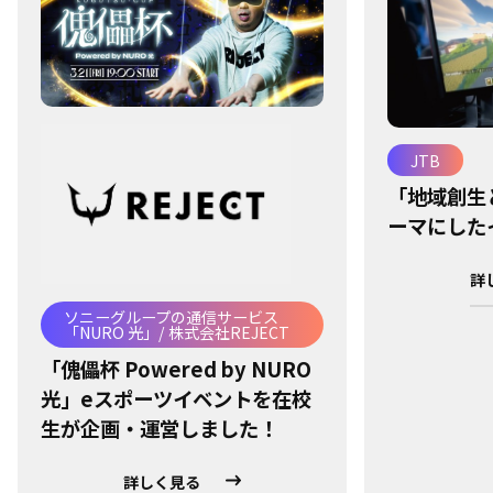
JTB
「地域創生
ーマにした
詳
ソニーグループの通信サービス
「NURO 光」/ 株式会社REJECT
「傀儡杯 Powered by NURO
光」eスポーツイベントを在校
生が企画・運営しました！
詳しく見る